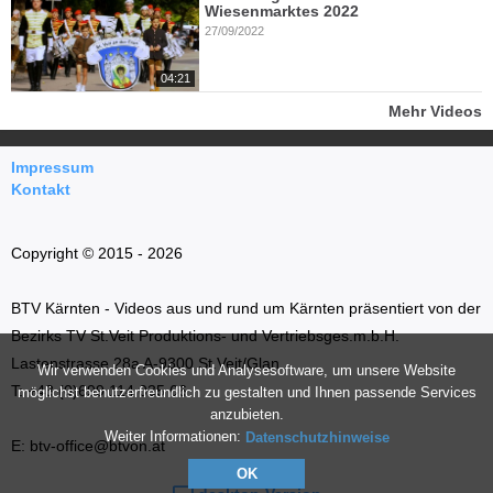
Wiesenmarktes 2022
27/09/2022
04:21
Mehr Videos
Impressum
Kontakt
Copyright © 2015 - 2026
BTV Kärnten - Videos aus und rund um Kärnten präsentiert von der
Bezirks TV St.Veit Produktions- und Vertriebsges.m.b.H.
Lastenstrasse 28a A-9300 St.Veit/Glan
Wir verwenden Cookies und Analysesoftware, um unsere Website
T: +43 (0)699 114 035 66
möglichst benutzerfreundlich zu gestalten und Ihnen passende Services
anzubieten.
Weiter Informationen:
Datenschutzhinweise
E: btv-office@btvon.at
OK