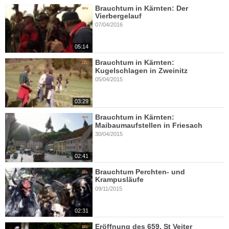
Brauchtum in Kärnten: Der
Vierbergelauf
07/04/2016
05:14
Brauchtum in Kärnten:
Kugelschlagen in Zweinitz
05/04/2015
03:29
Brauchtum in Kärnten:
Maibaumaufstellen in Friesach
30/04/2015
02:41
Brauchtum Perchten- und
Krampusläufe
09/11/2015
02:31
Eröffnung des 659. St Veiter