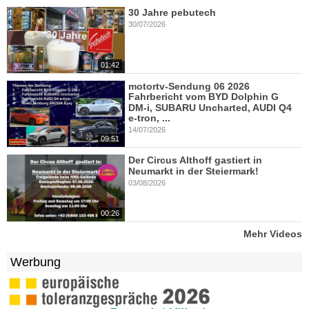
30 Jahre pebutech
30/07/2026
01:42
motortv-Sendung 06 2026
Fahrbericht vom BYD Dolphin G
DM-i, SUBARU Uncharted, AUDI Q4
e-tron, ...
14/07/2026
09:51
Der Circus Althoff gastiert in
Neumarkt in der Steiermark!
03/08/2026
00:26
Mehr Videos
Werbung