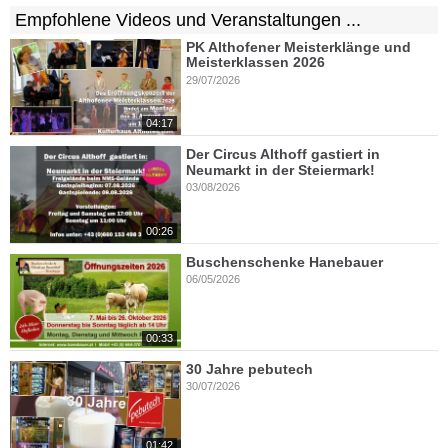
Empfohlene Videos und Veranstaltungen ...
PK Althofener Meisterklänge und
Meisterklassen 2026
29/07/2026
04:17
Der Circus Althoff gastiert in
Neumarkt in der Steiermark!
03/08/2026
00:26
Buschenschenke Hanebauer
06/05/2026
00:33
30 Jahre pebutech
30/07/2026
01:42