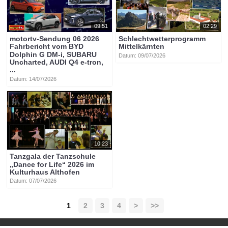
09:51
02:29
motortv-Sendung 06 2026
Schlechtwetterprogramm
Fahrbericht vom BYD
Mittelkärnten
Dolphin G DM-i, SUBARU
Datum: 09/07/2026
Uncharted, AUDI Q4 e-tron,
...
Datum: 14/07/2026
10:23
Tanzgala der Tanzschule
„Dance for Life“ 2026 im
Kulturhaus Althofen
Datum: 07/07/2026
1
2
3
4
>
>>