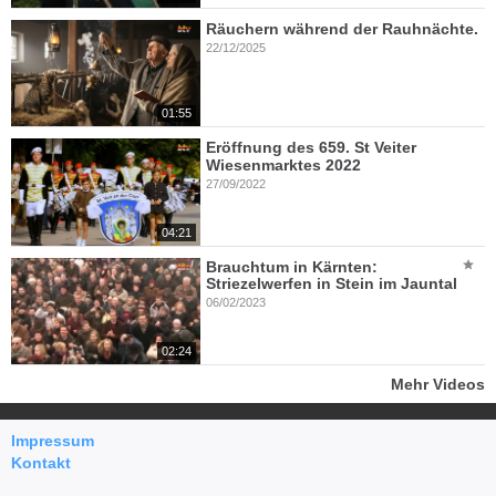
Räuchern während der Rauhnächte.
22/12/2025
01:55
Eröffnung des 659. St Veiter
Wiesenmarktes 2022
27/09/2022
04:21
Brauchtum in Kärnten:
Striezelwerfen in Stein im Jauntal
06/02/2023
02:24
Mehr Videos
Impressum
Kontakt