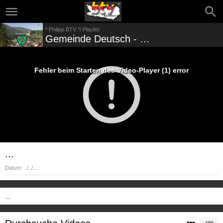
* Philipp BTV */ Playlist
Gemeinde Deutsch - Griffen - VIDEOS
Fehler beim Starten des Video-Player (1) error
...
Datum:
../../....
...