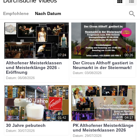
Durchsuche Videos
Empfohlene
Nach Datum
07:24
00:26
Althofener Meisterklassen
Der Circus Althoff gastiert in
und Meisterklänge 2026 -
Neumarkt in der Steiermark!
Eröffnung
Datum: 03/08/2026
Datum: 06/08/2026
01:42
04:17
30 Jahre pebutech
PK Althofener Meisterklänge
und Meisterklassen 2026
Datum: 30/07/2026
Datum: 29/07/2026