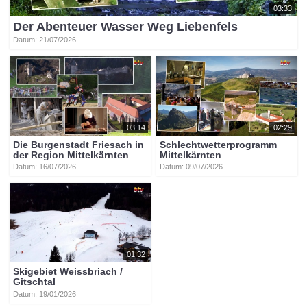
03:33
Der Abenteuer Wasser Weg Liebenfels
Datum: 21/07/2026
03:14
02:29
Die Burgenstadt Friesach in
Schlechtwetterprogramm
der Region Mittelkärnten
Mittelkärnten
Datum: 16/07/2026
Datum: 09/07/2026
01:32
Skigebiet Weissbriach /
Gitschtal
Datum: 19/01/2026