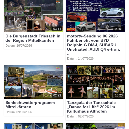
03:14
09:51
Die Burgenstadt Friesach in
motortv-Sendung 06 2026
der Region Mittelkärnten
Fahrbericht vom BYD
Dolphin G DM-i, SUBARU
Datum: 16/07/2026
Uncharted, AUDI Q4 e-tron,
...
Datum: 14/07/2026
02:29
10:23
Schlechtwetterprogramm
Tanzgala der Tanzschule
Mittelkärnten
„Dance for Life“ 2026 im
Kulturhaus Althofen
Datum: 09/07/2026
Datum: 07/07/2026