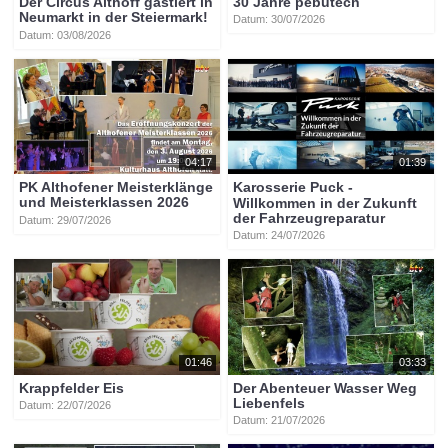
Der Circus Althoff gastiert in
30 Jahre pebutech
Neumarkt in der Steiermark!
Datum: 30/07/2026
Datum: 03/08/2026
04:17
01:39
PK Althofener Meisterklänge
Karosserie Puck -
und Meisterklassen 2026
Willkommen in der Zukunft
der Fahrzeugreparatur
Datum: 29/07/2026
Datum: 24/07/2026
01:46
03:33
Krappfelder Eis
Der Abenteuer Wasser Weg
Liebenfels
Datum: 22/07/2026
Datum: 21/07/2026