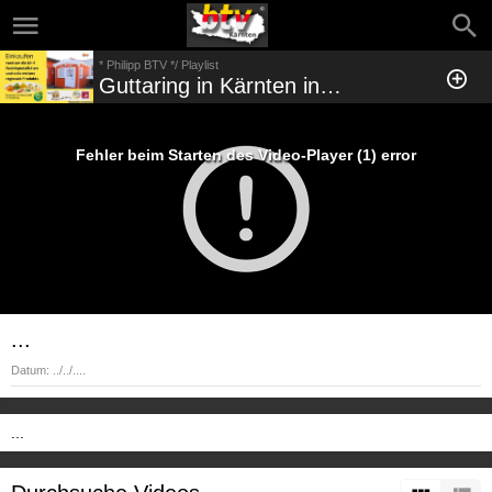
* Philipp BTV */ Playlist
Guttaring in Kärnten in der Norischen Region
Fehler beim Starten des Video-Player (1) error
...
Datum:
../../....
...