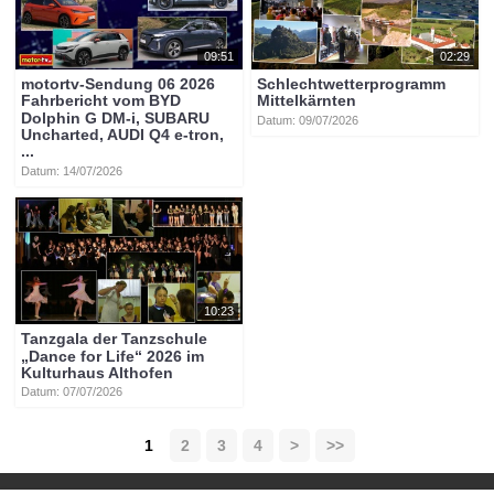
09:51
02:29
motortv-Sendung 06 2026
Schlechtwetterprogramm
Fahrbericht vom BYD
Mittelkärnten
Dolphin G DM-i, SUBARU
Datum: 09/07/2026
Uncharted, AUDI Q4 e-tron,
...
Datum: 14/07/2026
10:23
Tanzgala der Tanzschule
„Dance for Life“ 2026 im
Kulturhaus Althofen
Datum: 07/07/2026
1
2
3
4
>
>>