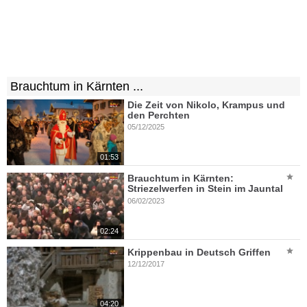
Brauchtum in Kärnten ...
Die Zeit von Nikolo, Krampus und
den Perchten
05/12/2025
01:53
Brauchtum in Kärnten:
Striezelwerfen in Stein im Jauntal
06/02/2023
02:24
Krippenbau in Deutsch Griffen
12/12/2017
04:20