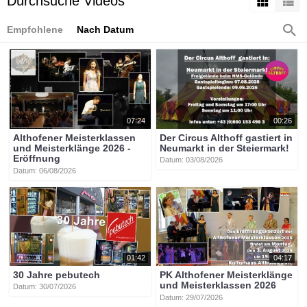
Durchsuche Videos
Empfohlene
Nach Datum
07:24
00:26
Althofener Meisterklassen
Der Circus Althoff gastiert in
und Meisterklänge 2026 -
Neumarkt in der Steiermark!
Eröffnung
Datum: 03/08/2026
Datum: 06/08/2026
01:42
04:17
30 Jahre pebutech
PK Althofener Meisterklänge
und Meisterklassen 2026
Datum: 30/07/2026
Datum: 29/07/2026