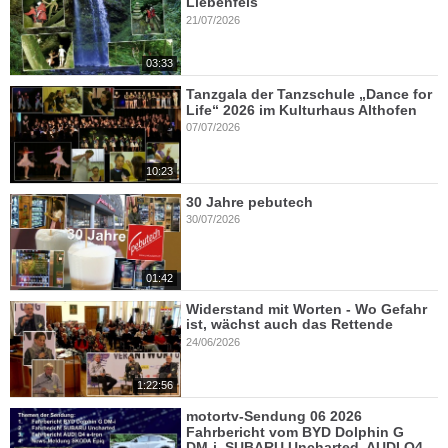
Liebenfels
21/07/2026
03:33
Tanzgala der Tanzschule „Dance for
Life“ 2026 im Kulturhaus Althofen
07/07/2026
10:23
30 Jahre pebutech
30/07/2026
01:42
Widerstand mit Worten - Wo Gefahr
ist, wächst auch das Rettende
24/06/2026
1:22:56
motortv-Sendung 06 2026
Fahrbericht vom BYD Dolphin G
DM-i, SUBARU Uncharted, AUDI Q4