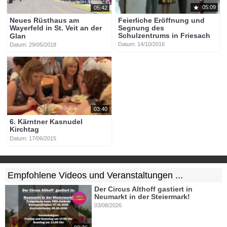
05:09
05:42
Feierliche Eröffnung und
Neues Rüsthaus am
Segnung des
Wayerfeld in St. Veit an der
Schulzentrums in Friesach
Glan
Datum: 14/10/2016
Datum: 29/05/2018
03:40
6. Kärntner Kasnudel
Kirchtag
Datum: 17/06/2015
Empfohlene Videos und Veranstaltungen ...
Der Circus Althoff gastiert in
Neumarkt in der Steiermark!
03/08/2026