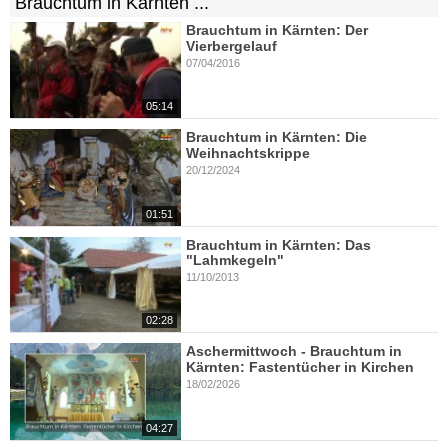
Brauchtum in Kärnten ...
Brauchtum in Kärnten: Der
Vierbergelauf
07/04/2016
05:14
Brauchtum in Kärnten: Die
Weihnachtskrippe
20/12/2024
01:51
Brauchtum in Kärnten: Das
"Lahmkegeln"
11/10/2013
02:28
Aschermittwoch - Brauchtum in
Kärnten: Fastentücher in Kirchen
18/02/2026
04:27