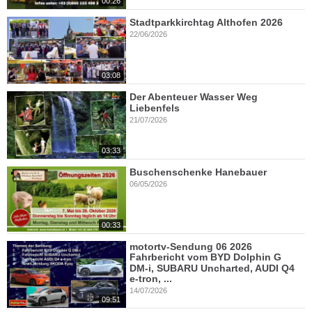
00:26
Stadtparkkirchtag Althofen 2026
22/06/2026
03:08
Der Abenteuer Wasser Weg
Liebenfels
21/07/2026
03:33
Buschenschenke Hanebauer
06/05/2026
00:33
motortv-Sendung 06 2026
Fahrbericht vom BYD Dolphin G
DM-i, SUBARU Uncharted, AUDI Q4
e-tron, ...
14/07/2026
09:51