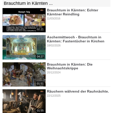
Brauchtum in Kärnten ...
Brauchtum in Kärnten: Echter
Kärntner Reindling
11/03/2016
02:21
Aschermittwoch - Brauchtum in
Kärnten: Fastentücher in Kirchen
18/02/2026
04:27
Brauchtum in Kärnten: Die
Weihnachtskrippe
20/12/2024
01:51
Räuchern während der Rauhnächte.
22/12/2025
01:55