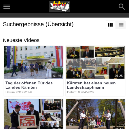
Suchergebnisse (Übersicht)
Neueste Videos
01:46
01:25
Tag der offenen Tür des
Kärnten hat einen neuen
Landes Kärnten
Landeshauptmann
Datum: 03/06/2026
Datum: 08/04/2026
01:49
01:43