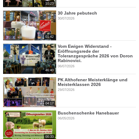
10:23
30 Jahre pebutech
30/07/2026
01:42
Vom Ewigen Widerstand -
Eröffnungsrede der
Toleranzgespräche 2026 von Doron
Rabinovici.
06/07/2026
46:40
PK Althofener Meisterklänge und
Meisterklassen 2026
29/07/2026
04:17
Buschenschenke Hanebauer
06/05/2026
00:33