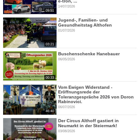
e-tron, ...
14/07/2026
09:51
Jugend-, Familien- und
Gesundheitstag Althofen
01/07/2026
03:21
Buschenschenke Hanebauer
06/05/2026
00:33
Vom Ewigen Widerstand -
Eröffnungsrede der
Toleranzgespräche 2026 von Doron
Rabinovici.
06/07/2026
46:40
Der Circus Althoff gastiert in
Neumarkt in der Steiermark!
03/08/2026