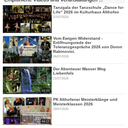
Tanzgala der Tanzschule „Dance for
Life“ 2026 im Kulturhaus Althofen
07/07/2026
10:23
Vom Ewigen Widerstand -
Eröffnungsrede der
Toleranzgespräche 2026 von Doron
Rabinovici.
06/07/2026
46:40
Der Abenteuer Wasser Weg
Liebenfels
21/07/2026
03:33
PK Althofener Meisterklänge und
Meisterklassen 2026
29/07/2026
04:17