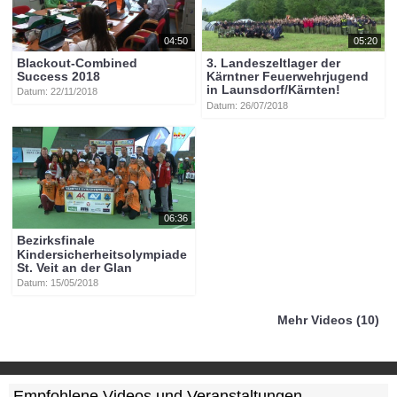
04:50
05:20
Blackout-Combined
3. Landeszeltlager der
Success 2018
Kärntner Feuerwehrjugend
in Launsdorf/Kärnten!
Datum: 22/11/2018
Datum: 26/07/2018
06:36
Bezirksfinale
Kindersicherheitsolympiade
St. Veit an der Glan
Datum: 15/05/2018
Mehr Videos (10)
Empfohlene Videos und Veranstaltungen ...