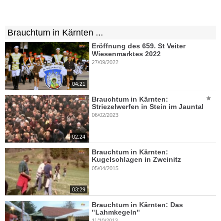
Brauchtum in Kärnten ...
Eröffnung des 659. St Veiter
Wiesenmarktes 2022
27/09/2022
04:21
Brauchtum in Kärnten:
Striezelwerfen in Stein im Jauntal
06/02/2023
02:24
Brauchtum in Kärnten:
Kugelschlagen in Zweinitz
05/04/2015
03:29
Brauchtum in Kärnten: Das
"Lahmkegeln"
11/10/2013