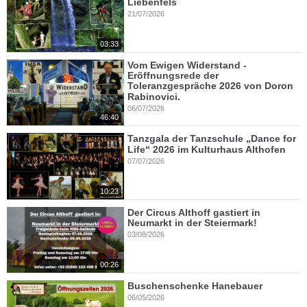
Liebenfels
21/07/2026
03:33
Vom Ewigen Widerstand -
Eröffnungsrede der
Toleranzgespräche 2026 von Doron
Rabinovici.
06/07/2026
46:40
Tanzgala der Tanzschule „Dance for
Life“ 2026 im Kulturhaus Althofen
07/07/2026
10:23
Der Circus Althoff gastiert in
Neumarkt in der Steiermark!
03/08/2026
00:26
Buschenschenke Hanebauer
06/05/2026