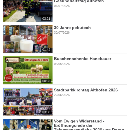
Gesundheitstag Althofen
01/07/2026
03:21
30 Jahre pebutech
30/07/2026
01:42
Buschenschenke Hanebauer
06/05/2026
00:33
Stadtparkkirchtag Althofen 2026
22/06/2026
03:08
Vom Ewigen Widerstand -
Eröffnungsrede der
Toleranzgespräche 2026 von Doron