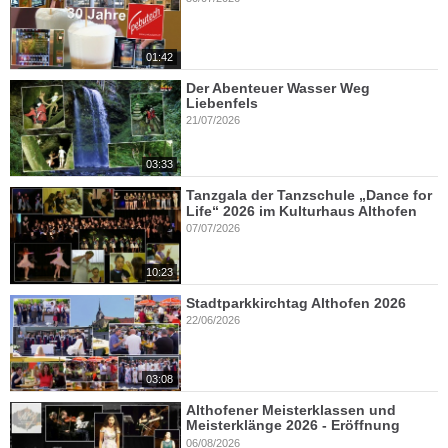
01:42
Der Abenteuer Wasser Weg
Liebenfels
21/07/2026
03:33
Tanzgala der Tanzschule „Dance for
Life“ 2026 im Kulturhaus Althofen
07/07/2026
10:23
Stadtparkkirchtag Althofen 2026
22/06/2026
03:08
Althofener Meisterklassen und
Meisterklänge 2026 - Eröffnung
06/08/2026