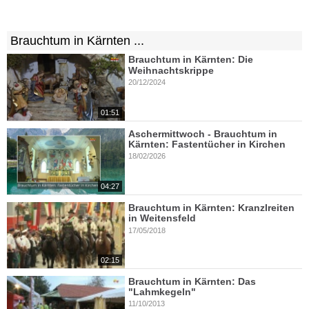
Brauchtum in Kärnten ...
Brauchtum in Kärnten: Die
Weihnachtskrippe
20/12/2024
01:51
Aschermittwoch - Brauchtum in
Kärnten: Fastentücher in Kirchen
18/02/2026
04:27
Brauchtum in Kärnten: Kranzlreiten
in Weitensfeld
17/05/2018
02:15
Brauchtum in Kärnten: Das
"Lahmkegeln"
11/10/2013