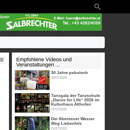
Empfohlene Videos und
Veranstaltungen ...
30 Jahre pebutech
30/07/2026
01:42
Tanzgala der Tanzschule
„Dance for Life“ 2026 im
Kulturhaus Althofen
10:23
07/07/2026
Der Abenteuer Wasser
Weg Liebenfels
21/07/2026