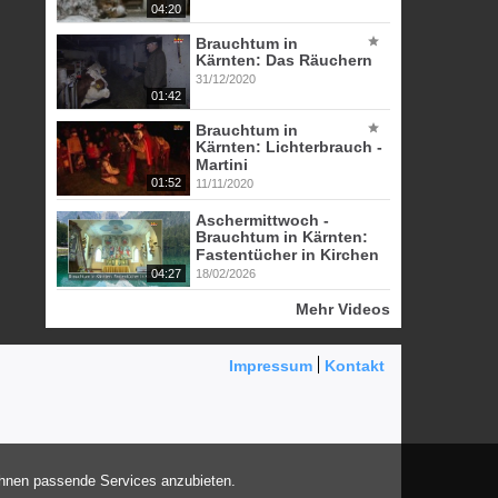
04:20
Brauchtum in
Kärnten: Das Räuchern
31/12/2020
01:42
Brauchtum in
Kärnten: Lichterbrauch -
Martini
01:52
11/11/2020
Aschermittwoch -
Brauchtum in Kärnten:
Fastentücher in Kirchen
04:27
18/02/2026
Mehr Videos
Impressum
Kontakt
Ihnen passende Services anzubieten.