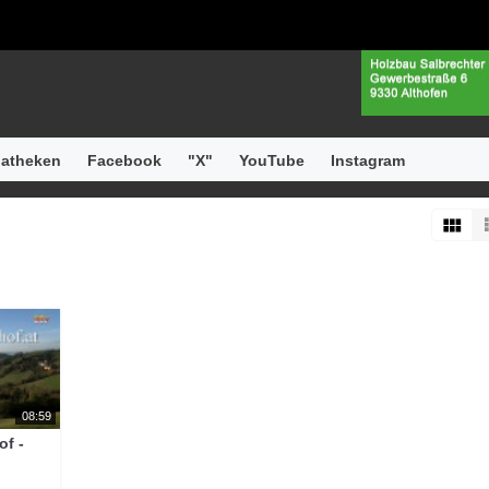
atheken
Facebook
"X"
YouTube
Instagram
08:59
f -
s