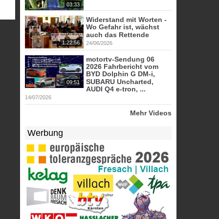
03:33
Widerstand mit Worten -
Wo Gefahr ist, wächst
auch das Rettende
1:22:56
24/06/2026
motortv-Sendung 06
2026 Fahrbericht vom
BYD Dolphin G DM-i,
SUBARU Uncharted,
09:51
AUDI Q4 e-tron, ...
14/07/2026
Mehr Videos
Werbung