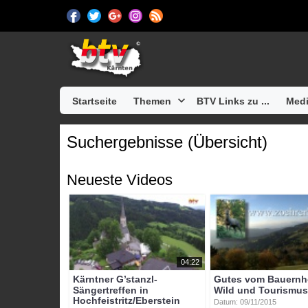
Startseite
Themen
BTV Links zu ...
Medi
Suchergebnisse (Übersicht)
Neueste Videos
04:22
Kärntner G’stanzl-
Gutes vom Bauernho
Sängertreffen in
Wild und Tourismu
Hochfeistritz/Eberstein
Datum: 09/11/2015