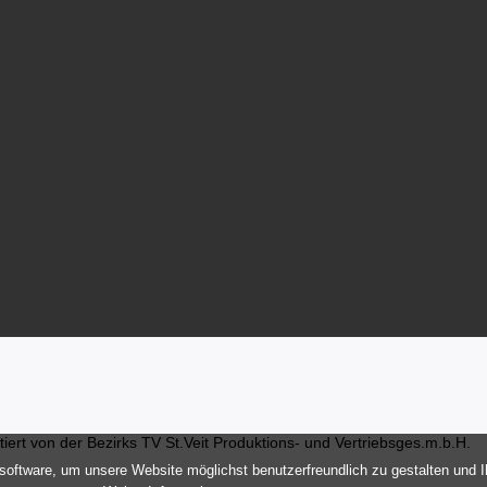
ert von der Bezirks TV St.Veit Produktions- und Vertriebsges.m.b.H.
oftware, um unsere Website möglichst benutzerfreundlich zu gestalten und 