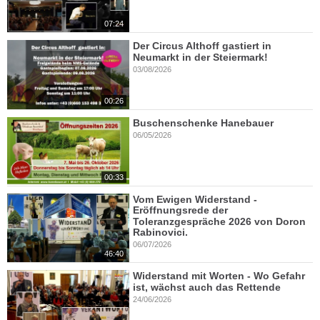
07:24
Der Circus Althoff gastiert in
Neumarkt in der Steiermark!
03/08/2026
00:26
Buschenschenke Hanebauer
06/05/2026
00:33
Vom Ewigen Widerstand -
Eröffnungsrede der
Toleranzgespräche 2026 von Doron
Rabinovici.
06/07/2026
46:40
Widerstand mit Worten - Wo Gefahr
ist, wächst auch das Rettende
24/06/2026