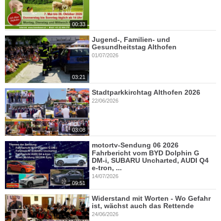
00:33
Jugend-, Familien- und
Gesundheitstag Althofen
01/07/2026
03:21
Stadtparkkirchtag Althofen 2026
22/06/2026
03:08
motortv-Sendung 06 2026
Fahrbericht vom BYD Dolphin G
DM-i, SUBARU Uncharted, AUDI Q4
e-tron, ...
14/07/2026
09:51
Widerstand mit Worten - Wo Gefahr
ist, wächst auch das Rettende
24/06/2026