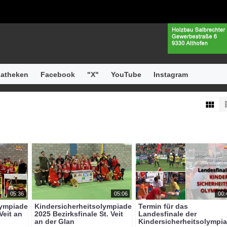
atheken
Facebook
"X"
YouTube
Instagram
05:36
05:06
00:
lympiade
Kindersicherheitsolympiade
Termin für das
Veit an
2025 Bezirksfinale St. Veit
Landesfinale der
an der Glan
Kindersicherheitsolympi