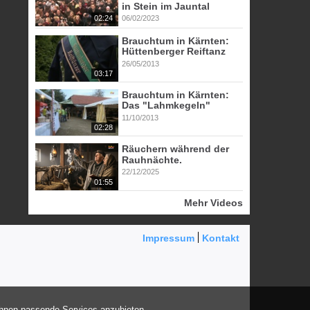
in Stein im Jauntal
02:24
06/02/2023
Brauchtum in Kärnten:
Hüttenberger Reiftanz
26/05/2013
03:17
Brauchtum in Kärnten:
Das "Lahmkegeln"
11/10/2013
02:28
Räuchern während der
Rauhnächte.
22/12/2025
01:55
Mehr Videos
Impressum
Kontakt
Ihnen passende Services anzubieten.