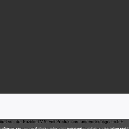
ert von der Bezirks TV St.Veit Produktions- und Vertriebsges.m.b.H.
oftware, um unsere Website möglichst benutzerfreundlich zu gestalten und 