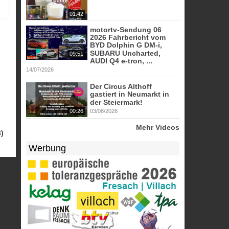
01:42
motortv-Sendung 06
2026 Fahrbericht vom
BYD Dolphin G DM-i,
SUBARU Uncharted,
09:51
AUDI Q4 e-tron, ...
14/07/2026
Der Circus Althoff
gastiert in Neumarkt in
der Steiermark!
00:26
03/08/2026
Mehr Videos
)
Werbung