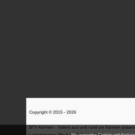
Copyright © 2015 - 2026
BTV Kärnten - Videos aus und rund um Kärnten präsenti
Lastenstrasse 28a A-9300 St.Veit/Glan
Wir verwenden Cookies und Analyses