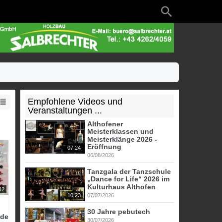
Empfohlene Videos und
Veranstaltungen ...
Althofener
Meisterklassen und
Meisterklänge 2026 -
Eröffnung
07:24
06/08/2026
Tanzgala der Tanzschule
„Dance for Life“ 2026 im
Kulturhaus Althofen
42
10:23
07/07/2026
30 Jahre pebutech
ade
30/07/2026