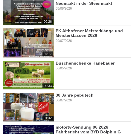
Neumarkt in der Steiermark!
03/08/2026
00:26
PK Althofener Meisterklänge und
Meisterklassen 2026
29/07/2026
04:17
Buschenschenke Hanebauer
06/05/2026
00:33
30 Jahre pebutech
30/07/2026
01:42
motortv-Sendung 06 2026
Fahrbericht vom BYD Dolphin G