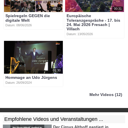
49:12
00:31
Spielregeln GEGEN die
Europäische
digitale Welt
Toleranzgespräche - 17. bis
24. Mai 2026 Fresach |
Datum: 08/06/2026
Villach
Datum: 13/05/2026
01:30
Hommage an Udo Jürgens
Datum: 26/09/2024
Mehr Videos (12)
Empfohlene Videos und Veranstaltungen ...
Der Circus Althoff gastiert in