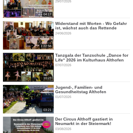
29/07/2026
04:17
Widerstand mit Worten - Wo Gefahr
ist, wächst auch das Rettende
24/06/2026
1:22:56
Tanzgala der Tanzschule „Dance for
Life“ 2026 im Kulturhaus Althofen
07/07/2026
10:23
Jugend-, Familien- und
Gesundheitstag Althofen
01/07/2026
03:21
Der Circus Althoff gastiert in
Neumarkt in der Steiermark!
03/08/2026