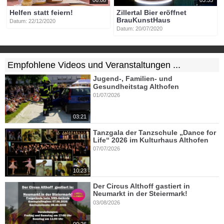
Helfen statt feiern!
Zillertal Bier eröffnet
BrauKunstHaus
Datum: 22/12/2020
Datum: 20/07/2020
Empfohlene Videos und Veranstaltungen ...
Jugend-, Familien- und
Gesundheitstag Althofen
01/07/2026
03:21
Tanzgala der Tanzschule „Dance for
Life“ 2026 im Kulturhaus Althofen
07/07/2026
10:23
Der Circus Althoff gastiert in
Neumarkt in der Steiermark!
03/08/2026