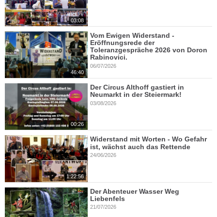
03:08
Vom Ewigen Widerstand -
Eröffnungsrede der
Toleranzgespräche 2026 von Doron
Rabinovici.
06/07/2026
46:40
Der Circus Althoff gastiert in
Neumarkt in der Steiermark!
03/08/2026
00:26
Widerstand mit Worten - Wo Gefahr
ist, wächst auch das Rettende
24/06/2026
1:22:56
Der Abenteuer Wasser Weg
Liebenfels
21/07/2026