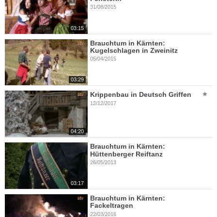
31/08/2015
03:15
Brauchtum in Kärnten:
Kugelschlagen in Zweinitz
05/04/2015
03:29
Krippenbau in Deutsch Griffen
12/12/2017
04:20
Brauchtum in Kärnten:
Hüttenberger Reiftanz
26/05/2013
03:17
Brauchtum in Kärnten:
Fackeltragen
22/03/2016