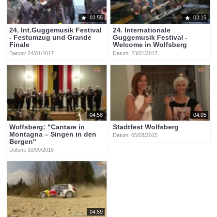
03:55
03:15
24. Int.Guggemusik Festival
24. Internationale
- Festumzug und Grande
Guggemusik Festival -
Finale
Welcome in Wolfsberg
Datum: 24/01/2017
Datum: 23/01/2017
04:58
04:05
Wolfsberg: "Cantare in
Stadtfest Wolfsberg
Montagna – Singen in den
Datum: 05/08/2015
Bergen"
Datum: 10/09/2015
04:59