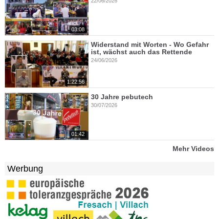
22/06/2026
03:08
Widerstand mit Worten - Wo Gefahr
ist, wächst auch das Rettende
24/06/2026
1:22:56
30 Jahre pebutech
30/07/2026
01:42
Mehr Videos
Werbung