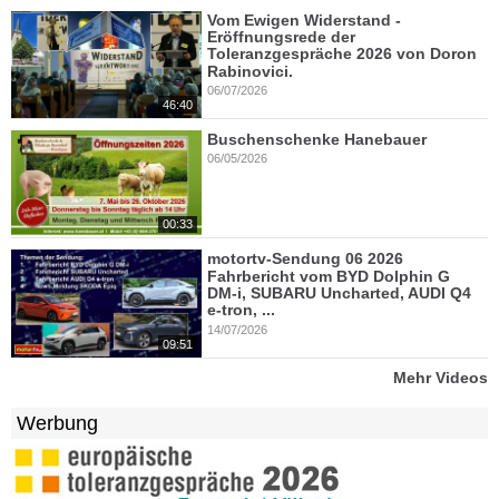
Vom Ewigen Widerstand -
Eröffnungsrede der
Toleranzgespräche 2026 von Doron
Rabinovici.
06/07/2026
46:40
Buschenschenke Hanebauer
06/05/2026
00:33
motortv-Sendung 06 2026
Fahrbericht vom BYD Dolphin G
DM-i, SUBARU Uncharted, AUDI Q4
e-tron, ...
14/07/2026
09:51
Mehr Videos
Werbung