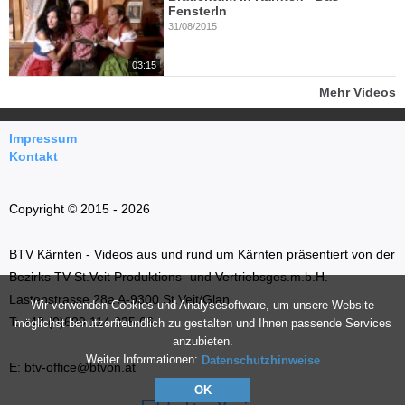
Fensterln
31/08/2015
03:15
Mehr Videos
Impressum
Kontakt
Copyright © 2015 - 2026
BTV Kärnten - Videos aus und rund um Kärnten präsentiert von der
Bezirks TV St.Veit Produktions- und Vertriebsges.m.b.H.
Lastenstrasse 28a A-9300 St.Veit/Glan
Wir verwenden Cookies und Analysesoftware, um unsere Website
T: +43 (0)699 114 035 66
möglichst benutzerfreundlich zu gestalten und Ihnen passende Services
anzubieten.
Weiter Informationen:
Datenschutzhinweise
E: btv-office@btvon.at
OK