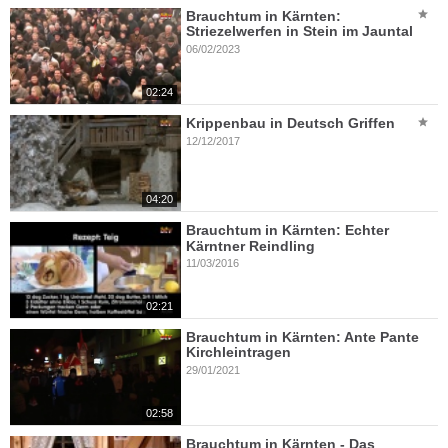
Brauchtum in Kärnten:
Striezelwerfen in Stein im Jauntal
06/02/2023
02:24
Krippenbau in Deutsch Griffen
12/12/2017
04:20
Brauchtum in Kärnten: Echter
Kärntner Reindling
11/03/2016
02:21
Brauchtum in Kärnten: Ante Pante
Kirchleintragen
29/01/2021
02:58
Brauchtum in Kärnten - Das