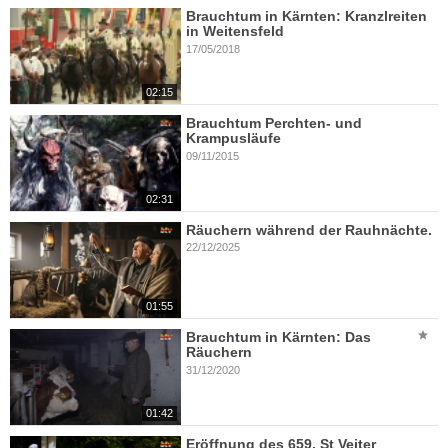
Brauchtum in Kärnten: Kranzlreiten
in Weitensfeld
17/05/2018
02:15
Brauchtum Perchten- und
Krampusläufe
09/11/2015
02:31
Räuchern während der Rauhnächte.
22/12/2025
01:55
Brauchtum in Kärnten: Das
Räuchern
31/12/2020
01:42
Eröffnung des 659. St Veiter