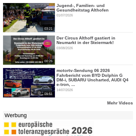
Jugend-, Familien- und
Gesundheitstag Althofen
01/07/2026
03:21
Der Circus Althoff gastiert in
Neumarkt in der Steiermark!
03/08/2026
00:26
motortv-Sendung 06 2026
Fahrbericht vom BYD Dolphin G
DM-i, SUBARU Uncharted, AUDI Q4
e-tron, ...
14/07/2026
09:51
Mehr Videos
Werbung