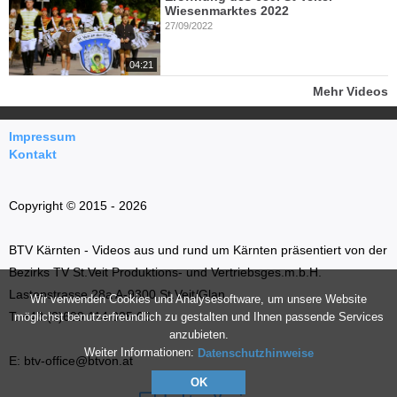
Wiesenmarktes 2022
27/09/2022
04:21
Mehr Videos
Impressum
Kontakt
Copyright © 2015 - 2026
BTV Kärnten - Videos aus und rund um Kärnten präsentiert von der
Bezirks TV St.Veit Produktions- und Vertriebsges.m.b.H.
Lastenstrasse 28a A-9300 St.Veit/Glan
Wir verwenden Cookies und Analysesoftware, um unsere Website
T: +43 (0)699 114 035 66
möglichst benutzerfreundlich zu gestalten und Ihnen passende Services
anzubieten.
Weiter Informationen:
Datenschutzhinweise
E: btv-office@btvon.at
OK