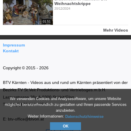
Weihnachtskrippe
20/12/2024
01:51
Mehr Videos
Impressum
Kontakt
Copyright © 2015 - 2026
BTV Kärnten - Videos aus und rund um Kärnten präsentiert von der
Bezirks TV St.Veit Produktions- und Vertriebsges.m.b.H.
Lastenstrasse 28a A-9300 St.Veit/Glan
Wir verwenden Cookies und Analysesoftware, um unsere Website
T: +43 (0)699 114 035 66
möglichst benutzerfreundlich zu gestalten und Ihnen passende Services
anzubieten.
Weiter Informationen:
Datenschutzhinweise
E: btv-office@btvon.at
OK