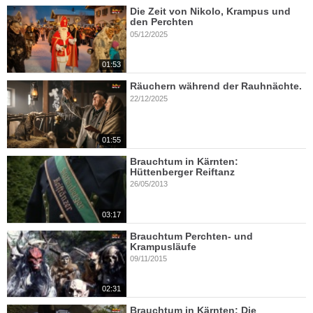
Die Zeit von Nikolo, Krampus und
den Perchten
05/12/2025
01:53
Räuchern während der Rauhnächte.
22/12/2025
01:55
Brauchtum in Kärnten:
Hüttenberger Reiftanz
26/05/2013
03:17
Brauchtum Perchten- und
Krampusläufe
09/11/2015
02:31
Brauchtum in Kärnten: Die