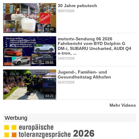
30 Jahre pebutech
30/07/2026
01:42
motortv-Sendung 06 2026
Fahrbericht vom BYD Dolphin G
DM-i, SUBARU Uncharted, AUDI Q4
e-tron, ...
14/07/2026
09:51
Jugend-, Familien- und
Gesundheitstag Althofen
01/07/2026
03:21
Mehr Videos
Werbung