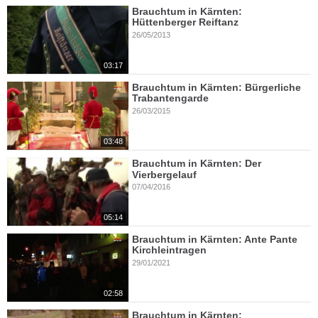
Brauchtum in Kärnten:
Hüttenberger Reiftanz
26/05/2013
03:17
Brauchtum in Kärnten: Bürgerliche
Trabantengarde
26/03/2015
03:48
Brauchtum in Kärnten: Der
Vierbergelauf
07/04/2016
05:14
Brauchtum in Kärnten: Ante Pante
Kirchleintragen
29/01/2021
02:58
Brauchtum in Kärnten: