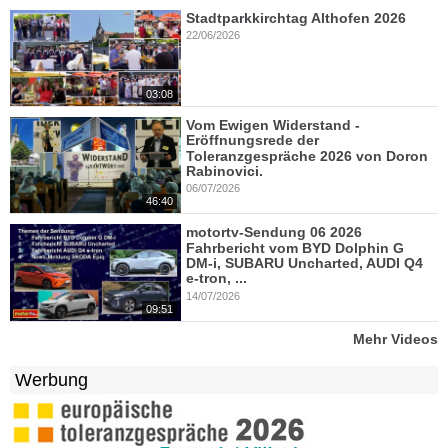
Stadtparkkirchtag Althofen 2026
22/06/2026
03:08
Vom Ewigen Widerstand -
Eröffnungsrede der
Toleranzgespräche 2026 von Doron
Rabinovici.
06/07/2026
46:40
motortv-Sendung 06 2026
Fahrbericht vom BYD Dolphin G
DM-i, SUBARU Uncharted, AUDI Q4
e-tron, ...
14/07/2026
09:51
Mehr Videos
Werbung