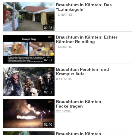
Brauchtum in Kärnten: Das
"Lahmkegeln"
11/10/2013
02:28
Brauchtum in Kärnten: Echter
Kärntner Reindling
11/03/2016
02:21
Brauchtum Perchten- und
Krampusläufe
09/11/2015
02:31
Brauchtum in Kärnten:
Fackeltragen
22/03/2016
02:40
Brauchtum in Kärnten: