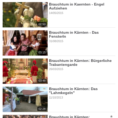
Brauchtum in Kaernten - Engel
Aufziehen
14/05/2015
02:50
Brauchtum in Kärnten - Das
Fensterln
31/08/2015
03:15
Brauchtum in Kärnten: Bürgerliche
Trabantengarde
26/03/2015
03:48
Brauchtum in Kärnten: Das
"Lahmkegeln"
11/10/2013
02:28
Brauchtum in Kärnten: