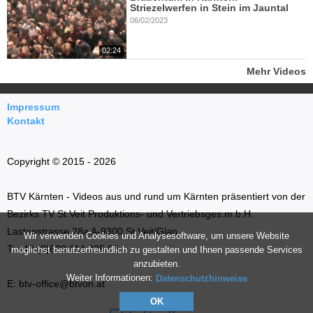
Striezelwerfen in Stein im Jauntal
06/02/2023
02:24
Mehr Videos
Impressum
Kontakt
Copyright © 2015 - 2026
BTV Kärnten - Videos aus und rund um Kärnten präsentiert von der
Bezirks TV St.Veit Produktions- und Vertriebsges.m.b.H.
Lastenstrasse 28a A-9300 St.Veit/Glan
Wir verwenden Cookies und Analysesoftware, um unsere Website
T: +43 (0)699 114 035 66
möglichst benutzerfreundlich zu gestalten und Ihnen passende Services
anzubieten.
Weiter Informationen:
Datenschutzhinweise
E: btv-office@btvon.at
OK