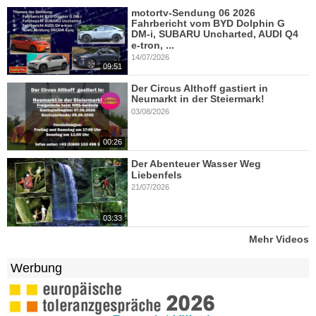
motortv-Sendung 06 2026
Fahrbericht vom BYD Dolphin G
DM-i, SUBARU Uncharted, AUDI Q4
e-tron, ...
14/07/2026
09:51
Der Circus Althoff gastiert in
Neumarkt in der Steiermark!
03/08/2026
00:26
Der Abenteuer Wasser Weg
Liebenfels
21/07/2026
03:33
Mehr Videos
Werbung