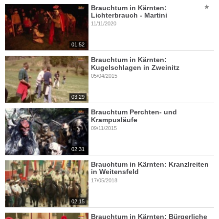
Brauchtum in Kärnten:
Lichterbrauch - Martini
11/11/2020
01:52
Brauchtum in Kärnten:
Kugelschlagen in Zweinitz
05/04/2015
03:29
Brauchtum Perchten- und
Krampusläufe
09/11/2015
02:31
Brauchtum in Kärnten: Kranzlreiten
in Weitensfeld
17/05/2018
02:15
Brauchtum in Kärnten: Bürgerliche