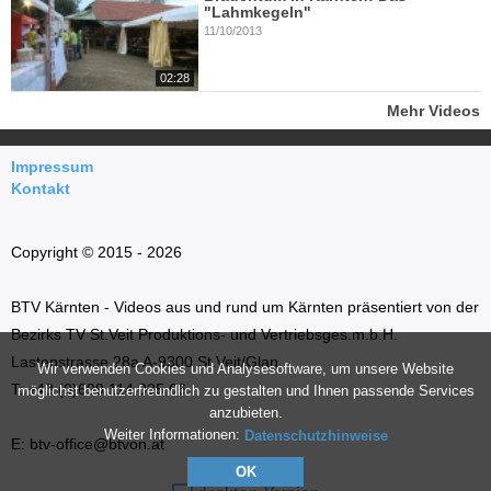
"Lahmkegeln"
11/10/2013
02:28
Mehr Videos
Impressum
Kontakt
Copyright © 2015 - 2026
BTV Kärnten - Videos aus und rund um Kärnten präsentiert von der
Bezirks TV St.Veit Produktions- und Vertriebsges.m.b.H.
Lastenstrasse 28a A-9300 St.Veit/Glan
Wir verwenden Cookies und Analysesoftware, um unsere Website
T: +43 (0)699 114 035 66
möglichst benutzerfreundlich zu gestalten und Ihnen passende Services
anzubieten.
Weiter Informationen:
Datenschutzhinweise
E: btv-office@btvon.at
OK