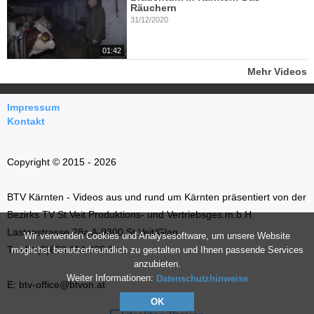
Räuchern
31/12/2020
01:42
Mehr Videos
Impressum
Kontakt
Copyright © 2015 - 2026
BTV Kärnten - Videos aus und rund um Kärnten präsentiert von der
Bezirks TV St.Veit Produktions- und Vertriebsges.m.b.H.
Lastenstrasse 28a A-9300 St.Veit/Glan
Wir verwenden Cookies und Analysesoftware, um unsere Website
T: +43 (0)699 114 035 66
möglichst benutzerfreundlich zu gestalten und Ihnen passende Services
anzubieten.
Weiter Informationen:
Datenschutzhinweise
E: btv-office@btvon.at
OK