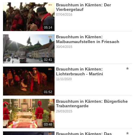
Brauchtum in Kärnten: Der
Vierbergelauf
07/04/2016
05:14
Brauchtum in Kärnten:
Maibaumaufstellen in Friesach
30/04/2015
02:41
Brauchtum in Kärnten:
Lichterbrauch - Martini
11/11/2020
01:52
Brauchtum in Kärnten: Bürgerliche
Trabantengarde
26/03/2015
03:48
Brauchtum in Kärnten: Das