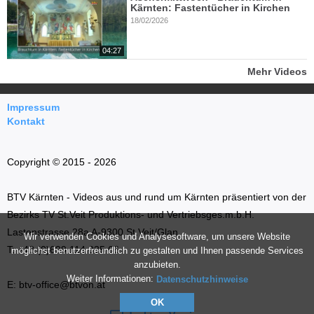
Kärnten: Fastentücher in Kirchen
18/02/2026
04:27
Mehr Videos
Impressum
Kontakt
Copyright © 2015 - 2026
BTV Kärnten - Videos aus und rund um Kärnten präsentiert von der
Bezirks TV St.Veit Produktions- und Vertriebsges.m.b.H.
Lastenstrasse 28a A-9300 St.Veit/Glan
Wir verwenden Cookies und Analysesoftware, um unsere Website
T: +43 (0)699 114 035 66
möglichst benutzerfreundlich zu gestalten und Ihnen passende Services
anzubieten.
Weiter Informationen:
Datenschutzhinweise
E: btv-office@btvon.at
OK