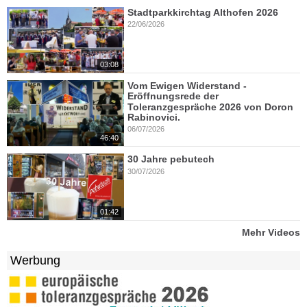
Stadtparkkirchtag Althofen 2026
22/06/2026
03:08
Vom Ewigen Widerstand -
Eröffnungsrede der
Toleranzgespräche 2026 von Doron
Rabinovici.
06/07/2026
46:40
30 Jahre pebutech
30/07/2026
01:42
Mehr Videos
Werbung