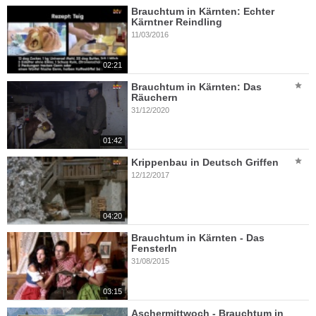
Brauchtum in Kärnten: Echter
Kärntner Reindling
11/03/2016
02:21
Brauchtum in Kärnten: Das
Räuchern
31/12/2020
01:42
Krippenbau in Deutsch Griffen
12/12/2017
04:20
Brauchtum in Kärnten - Das
Fensterln
31/08/2015
03:15
Aschermittwoch - Brauchtum in