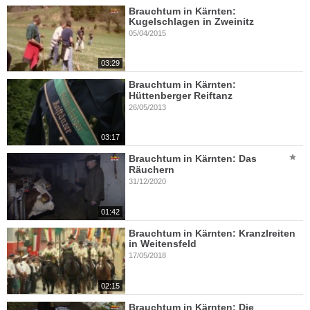
Brauchtum in Kärnten:
Kugelschlagen in Zweinitz
05/04/2015
03:29
Brauchtum in Kärnten:
Hüttenberger Reiftanz
26/05/2013
03:17
Brauchtum in Kärnten: Das
Räuchern
31/12/2020
01:42
Brauchtum in Kärnten: Kranzlreiten
in Weitensfeld
17/05/2018
02:15
Brauchtum in Kärnten: Die