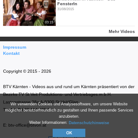
Fensterln
31/08/2015
03:15
Mehr Videos
Impressum
Kontakt
Copyright © 2015 - 2026
BTV Kärnten - Videos aus und rund um Kärnten präsentiert von der
Bezirks TV St.Veit Produktions- und Vertriebsges.m.b.H.
Lastenstrasse 28a A-9300 St.Veit/Glan
Wir verwenden Cookies und Analysesoftware, um unsere Website
T: +43 (0)699 114 035 66
möglichst benutzerfreundlich zu gestalten und Ihnen passende Services
anzubieten.
Weiter Informationen:
Datenschutzhinweise
E: btv-office@btvon.at
OK