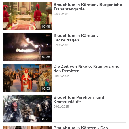
Brauchtum in Kärnten: Bürgerliche
Trabantengarde
26/03/2015
03:48
Brauchtum in Kärnten:
Fackeltragen
22/03/2016
02:40
Die Zeit von Nikolo, Krampus und
den Perchten
05/12/2025
01:53
Brauchtum Perchten- und
Krampusläufe
09/11/2015
02:31
Brauchtum in Kärnten - Das