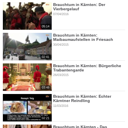
Brauchtum in Kärnten: Der
Vierbergelauf
07/04/2016
05:14
Brauchtum in Kärnten:
Maibaumaufstellen in Friesach
30/04/2015
02:41
Brauchtum in Kärnten: Bürgerliche
Trabantengarde
26/03/2015
03:48
Brauchtum in Kärnten: Echter
Kärntner Reindling
11/03/2016
02:21
Brauchtum in Kärnten - Das