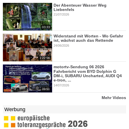
Der Abenteuer Wasser Weg
Liebenfels
21/07/2026
03:33
Widerstand mit Worten - Wo Gefahr
ist, wächst auch das Rettende
24/06/2026
1:22:56
motortv-Sendung 06 2026
Fahrbericht vom BYD Dolphin G
DM-i, SUBARU Uncharted, AUDI Q4
e-tron, ...
14/07/2026
09:51
Mehr Videos
Werbung