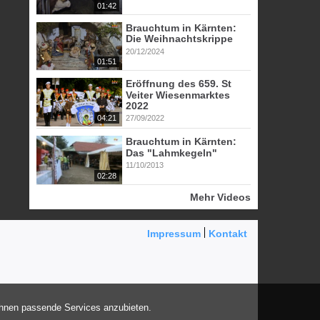
01:42
Brauchtum in Kärnten:
Die Weihnachtskrippe
20/12/2024
01:51
Eröffnung des 659. St
Veiter Wiesenmarktes
2022
04:21
27/09/2022
Brauchtum in Kärnten:
Das "Lahmkegeln"
11/10/2013
02:28
Mehr Videos
Impressum
Kontakt
Ihnen passende Services anzubieten.