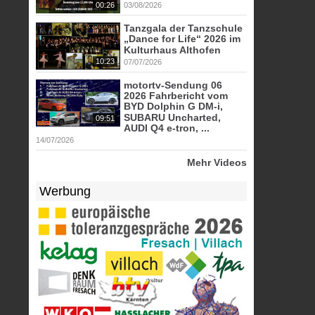
00:26
03/08/2026
Tanzgala der Tanzschule
„Dance for Life“ 2026 im
Kulturhaus Althofen
10:23
07/07/2026
motortv-Sendung 06
2026 Fahrbericht vom
BYD Dolphin G DM-i,
SUBARU Uncharted,
09:51
AUDI Q4 e-tron, ...
14/07/2026
Mehr Videos
Werbung