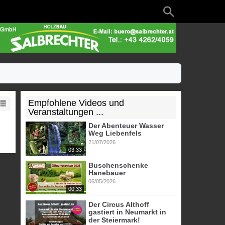
Empfohlene Videos und
Veranstaltungen ...
Der Abenteuer Wasser
Weg Liebenfels
21/07/2026
03:33
Buschenschenke
Hanebauer
06/05/2026
00:33
Der Circus Althoff
gastiert in Neumarkt in
der Steiermark!