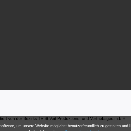
ert von der Bezirks TV St.Veit Produktions- und Vertriebsges.m.b.H.
oftware, um unsere Website möglichst benutzerfreundlich zu gestalten und 