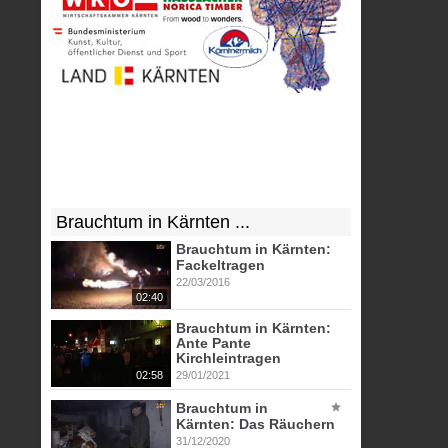
Brauchtum in Kärnten ...
Brauchtum in Kärnten:
Fackeltragen
22/03/2016
02:40
Brauchtum in Kärnten:
Ante Pante
Kirchleintragen
02:58
29/01/2021
Brauchtum in
Kärnten: Das Räuchern
31/12/2020