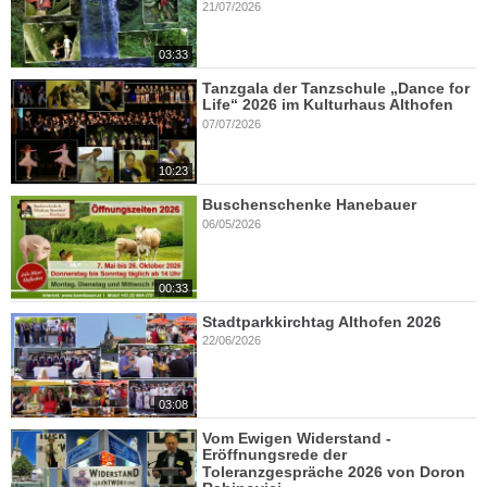
21/07/2026
03:33
Tanzgala der Tanzschule „Dance for
Life“ 2026 im Kulturhaus Althofen
07/07/2026
10:23
Buschenschenke Hanebauer
06/05/2026
00:33
Stadtparkkirchtag Althofen 2026
22/06/2026
03:08
Vom Ewigen Widerstand -
Eröffnungsrede der
Toleranzgespräche 2026 von Doron