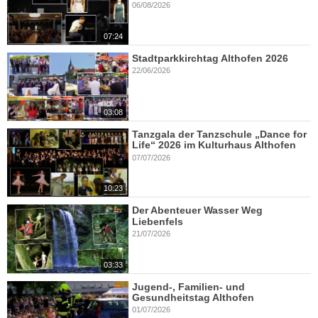
06/08/2026
07:24
Stadtparkkirchtag Althofen 2026
22/06/2026
03:08
Tanzgala der Tanzschule „Dance for
Life“ 2026 im Kulturhaus Althofen
07/07/2026
10:23
Der Abenteuer Wasser Weg
Liebenfels
21/07/2026
03:33
Jugend-, Familien- und
Gesundheitstag Althofen
01/07/2026