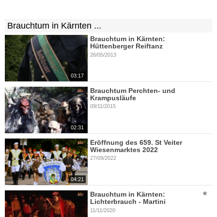
Brauchtum in Kärnten ...
Brauchtum in Kärnten:
Hüttenberger Reiftanz
26/05/2013
03:17
Brauchtum Perchten- und
Krampusläufe
09/11/2015
02:31
Eröffnung des 659. St Veiter
Wiesenmarktes 2022
27/09/2022
04:21
Brauchtum in Kärnten:
Lichterbrauch - Martini
11/11/2020