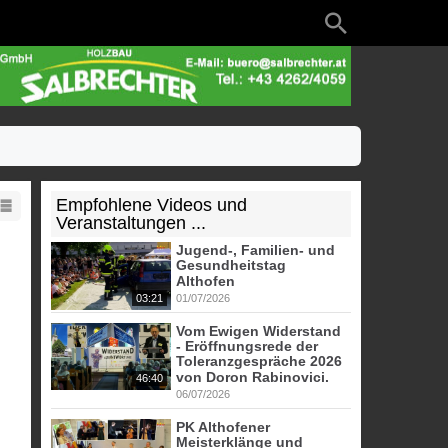
Empfohlene Videos und
Veranstaltungen ...
Jugend-, Familien- und
Gesundheitstag
Althofen
03:21
01/07/2026
Vom Ewigen Widerstand
- Eröffnungsrede der
Toleranzgespräche 2026
von Doron Rabinovici.
46:40
06/07/2026
PK Althofener
Meisterklänge und