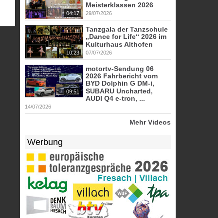
Meisterklassen 2026
04:17
29/07/2026
Tanzgala der Tanzschule
„Dance for Life“ 2026 im
Kulturhaus Althofen
10:23
07/07/2026
motortv-Sendung 06
2026 Fahrbericht vom
BYD Dolphin G DM-i,
SUBARU Uncharted,
09:51
AUDI Q4 e-tron, ...
14/07/2026
Mehr Videos
Werbung