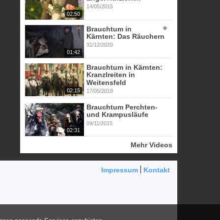
14/05/2015
02:50
Brauchtum in
Kärnten: Das Räuchern
31/12/2020
01:42
Brauchtum in Kärnten:
Kranzlreiten in
Weitensfeld
02:15
17/05/2018
Brauchtum Perchten-
und Krampusläufe
09/11/2015
02:31
Mehr Videos
Impressum
Kontakt