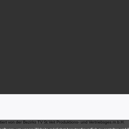
ert von der Bezirks TV St.Veit Produktions- und Vertriebsges.m.b.H.