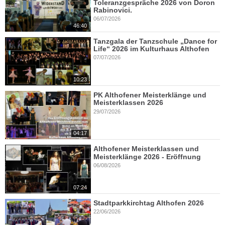
Toleranzgespräche 2026 von Doron
Rabinovici.
06/07/2026
46:40
Tanzgala der Tanzschule „Dance for
Life“ 2026 im Kulturhaus Althofen
07/07/2026
10:23
PK Althofener Meisterklänge und
Meisterklassen 2026
29/07/2026
04:17
Althofener Meisterklassen und
Meisterklänge 2026 - Eröffnung
06/08/2026
07:24
Stadtparkkirchtag Althofen 2026
22/06/2026