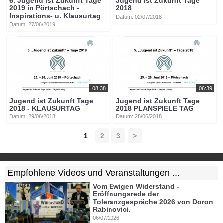
6. Jugend ist Zukunft Tage
Jugend ist Zukunft Tage
2019 in Pörtschach -
2018
Inspirations- u. Klausurtag
Datum: 02/07/2018
Datum: 27/06/2019
08:38
06:39
Jugend ist Zukunft Tage
Jugend ist Zukunft Tage
2018 - KLAUSURTAG
2018 PLANSPIELE TAG
Datum: 29/06/2018
Datum: 28/06/2018
1
2
3
>
Empfohlene Videos und Veranstaltungen ...
Vom Ewigen Widerstand -
Eröffnungsrede der
Toleranzgespräche 2026 von Doron
Rabinovici.
06/07/2026