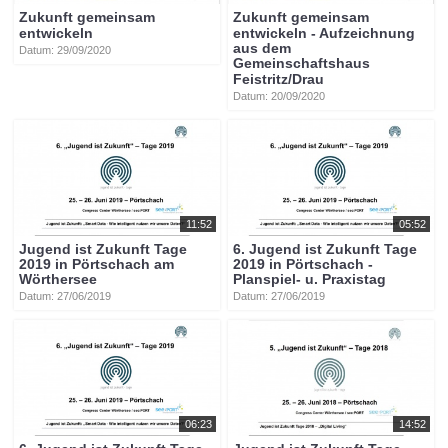
Zukunft gemeinsam
Zukunft gemeinsam
entwickeln
entwickeln - Aufzeichnung
aus dem
Datum: 29/09/2020
Gemeinschaftshaus
Feistritz/Drau
Datum: 20/09/2020
11:52
05:52
Jugend ist Zukunft Tage
6. Jugend ist Zukunft Tage
2019 in Pörtschach am
2019 in Pörtschach -
Wörthersee
Planspiel- u. Praxistag
Datum: 27/06/2019
Datum: 27/06/2019
06:23
14:52