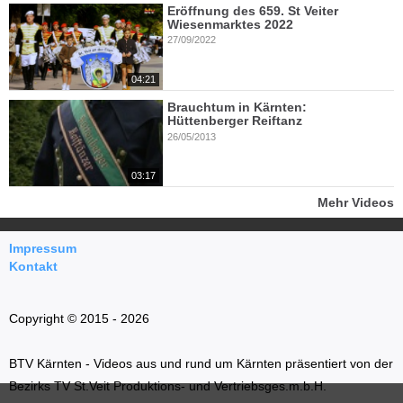
Eröffnung des 659. St Veiter
Wiesenmarktes 2022
27/09/2022
04:21
Brauchtum in Kärnten:
Hüttenberger Reiftanz
26/05/2013
03:17
Mehr Videos
Impressum
Kontakt
Copyright © 2015 - 2026
BTV Kärnten - Videos aus und rund um Kärnten präsentiert von der
Bezirks TV St.Veit Produktions- und Vertriebsges.m.b.H.