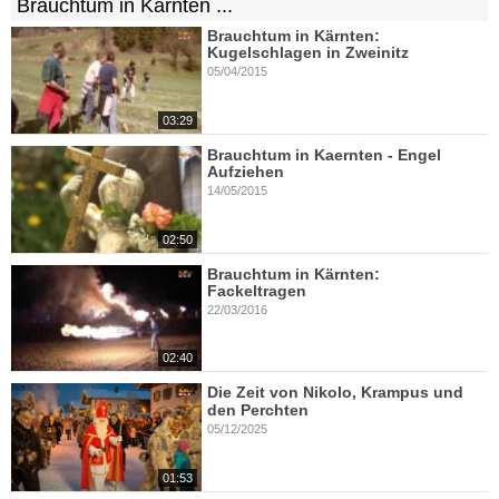
Brauchtum in Kärnten ...
Brauchtum in Kärnten:
Kugelschlagen in Zweinitz
05/04/2015
03:29
Brauchtum in Kaernten - Engel
Aufziehen
14/05/2015
02:50
Brauchtum in Kärnten:
Fackeltragen
22/03/2016
02:40
Die Zeit von Nikolo, Krampus und
den Perchten
05/12/2025
01:53