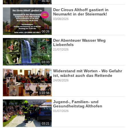
46:40
Der Circus Althoff gastiert in
Neumarkt in der Steiermark!
03/08/2026
00:26
Der Abenteuer Wasser Weg
Liebenfels
21/07/2026
03:33
Widerstand mit Worten - Wo Gefahr
ist, wächst auch das Rettende
24/06/2026
1:22:56
Jugend-, Familien- und
Gesundheitstag Althofen
01/07/2026
03:21