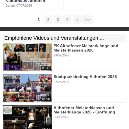
Kulturhaus Althofen
Datum: 07/07/2026
1
2
3
4
>
>>
Empfohlene Videos und Veranstaltungen ...
PK Althofener Meisterklänge und
Meisterklassen 2026
29/07/2026
04:17
Stadtparkkirchtag Althofen 2026
22/06/2026
03:08
Althofener Meisterklassen und
Meisterklänge 2026 - Eröffnung
06/08/2026