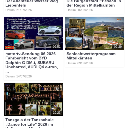
Der Abenteuer Wasser Weg
Die Burgenstadt Friesach in
Liebenfels
der Region Mittelkärnten
Datum: 21/07/2026
Datum: 16/07/2026
09:51
02:29
motortv-Sendung 06 2026
Schlechtwetterprogramm
Fahrbericht vom BYD
Mittelkärnten
Dolphin G DM-i, SUBARU
Datum: 09/07/2026
Uncharted, AUDI Q4 e-tron,
...
Datum: 14/07/2026
10:23
Tanzgala der Tanzschule
„Dance for Life“ 2026 im