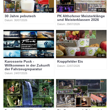
01:42
04:17
30 Jahre pebutech
PK Althofener Meisterklänge
und Meisterklassen 2026
Datum: 30/07/2026
Datum: 29/07/2026
01:39
01:46
Karosserie Puck -
Krappfelder Eis
Willkommen in der Zukunft
Datum: 22/07/2026
der Fahrzeugreparatur
Datum: 24/07/2026
03:33
03:14