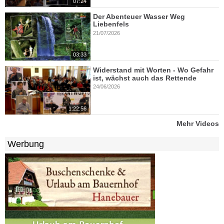
07:24
Der Abenteuer Wasser Weg
Liebenfels
21/07/2026
03:33
Widerstand mit Worten - Wo Gefahr
ist, wächst auch das Rettende
24/06/2026
1:22:56
Mehr Videos
Werbung