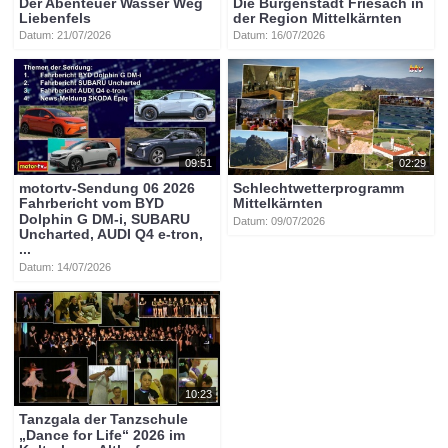
Der Abenteuer Wasser Weg
Die Burgenstadt Friesach in
Liebenfels
der Region Mittelkärnten
Datum: 21/07/2026
Datum: 16/07/2026
09:51
02:29
motortv-Sendung 06 2026
Schlechtwetterprogramm
Fahrbericht vom BYD
Mittelkärnten
Dolphin G DM-i, SUBARU
Datum: 09/07/2026
Uncharted, AUDI Q4 e-tron,
...
Datum: 14/07/2026
10:23
Tanzgala der Tanzschule
„Dance for Life“ 2026 im