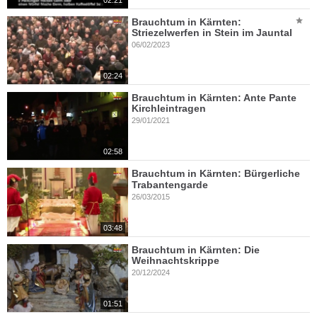
Brauchtum in Kärnten:
Striezelwerfen in Stein im Jauntal
06/02/2023
02:24
Brauchtum in Kärnten: Ante Pante
Kirchleintragen
29/01/2021
02:58
Brauchtum in Kärnten: Bürgerliche
Trabantengarde
26/03/2015
03:48
Brauchtum in Kärnten: Die
Weihnachtskrippe
20/12/2024
01:51