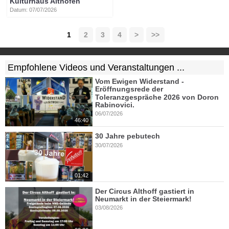
Kulturhaus Althofen
Datum: 07/07/2026
1
2
3
4
>
>>
Empfohlene Videos und Veranstaltungen ...
Vom Ewigen Widerstand -
Eröffnungsrede der
Toleranzgespräche 2026 von Doron
Rabinovici.
06/07/2026
46:40
30 Jahre pebutech
30/07/2026
01:42
Der Circus Althoff gastiert in
Neumarkt in der Steiermark!
03/08/2026