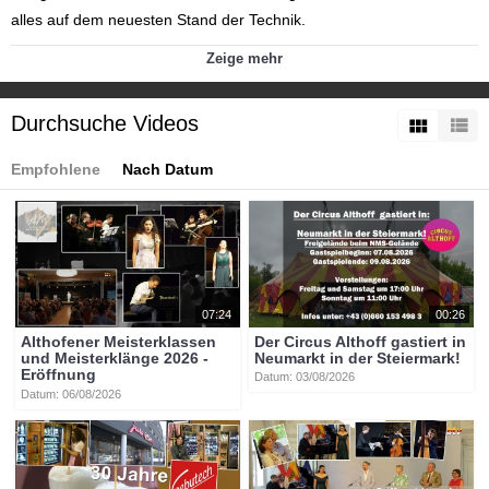
alles auf dem neuesten Stand der Technik.
Kategorien:
Zeige mehr
Themen
»
Bildung
Themen
»
Service
Tags:
Durchsuche Videos
e-norm
graz
volksschule_krones
Empfohlene
Nach Datum
07:24
00:26
Althofener Meisterklassen
Der Circus Althoff gastiert in
und Meisterklänge 2026 -
Neumarkt in der Steiermark!
Eröffnung
Datum: 03/08/2026
Datum: 06/08/2026