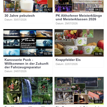
01:42
04:17
30 Jahre pebutech
PK Althofener Meisterklänge
und Meisterklassen 2026
Datum: 30/07/2026
Datum: 29/07/2026
01:39
01:46
Karosserie Puck -
Krappfelder Eis
Willkommen in der Zukunft
Datum: 22/07/2026
der Fahrzeugreparatur
Datum: 24/07/2026
03:33
03:14