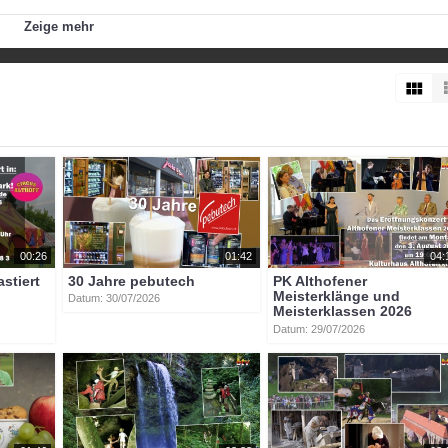
ßlich den Fluten des Vellachbaches übergeben...
Zeige mehr
00:26
01:42
04:
astiert
30 Jahre pebutech
PK Althofener
Meisterklänge und
Datum: 30/07/2026
Meisterklassen 2026
Datum: 29/07/2026