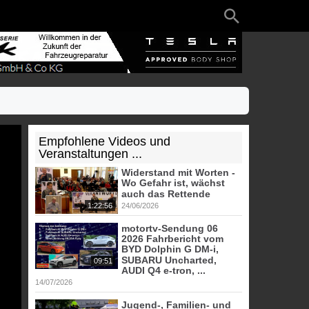
Empfohlene Videos und
Veranstaltungen ...
Widerstand mit Worten -
Wo Gefahr ist, wächst
auch das Rettende
1:22:56
24/06/2026
motortv-Sendung 06
2026 Fahrbericht vom
BYD Dolphin G DM-i,
SUBARU Uncharted,
09:51
AUDI Q4 e-tron, ...
14/07/2026
Jugend-, Familien- und