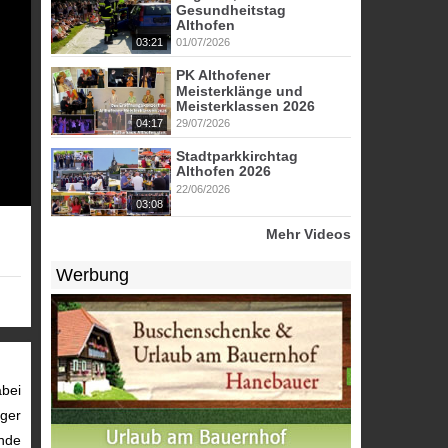
Gesundheitstag
Althofen
03:21
01/07/2026
PK Althofener
Meisterklänge und
Meisterklassen 2026
04:17
29/07/2026
Stadtparkkirchtag
Althofen 2026
22/06/2026
03:08
Mehr Videos
Werbung
bei
nger
ende