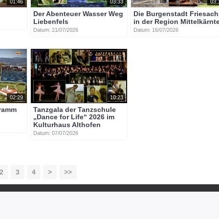
01:46
03:33
03:
Der Abenteuer Wasser Weg
Die Burgenstadt Friesach
Liebenfels
in der Region Mittelkärnt
Datum: 21/07/2026
Datum: 16/07/2026
02:29
10:23
gramm
Tanzgala der Tanzschule
„Dance for Life“ 2026 im
Kulturhaus Althofen
Datum: 07/07/2026
2
3
4
>
>>