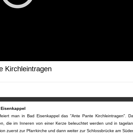
 Kirchleintragen
d Eisenkappel
iert man in Bad Eisenkappel das "Ante Pante Kirchleintragen". Da
n, die im Inneren von einer Kerze beleuchtet werden und in tagela
ssion zuerst zur Pfarrkirche und dann weiter zur Schlossbrücke am Süd