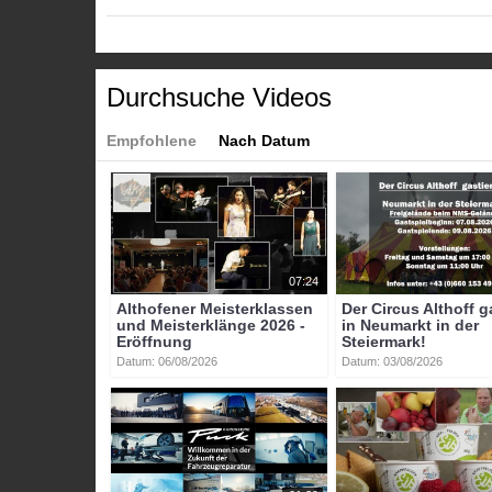
des Marktes getragen. Dort werden die Kirchlein schlie
Kategorien:
Themen
»
Brauchtum in Kärnten
Brauchtum in Kärnten Widget
Durchsuche Videos
Playlisten:
Brauchtum in Kärnten
Empfohlene
Nach Datum
Tags:
brauchtum_kärnten
kirche
religion
07:24
Althofener Meisterklassen
Der Circus Althoff g
und Meisterklänge 2026 -
in Neumarkt in der
Eröffnung
Steiermark!
Datum: 06/08/2026
Datum: 03/08/2026