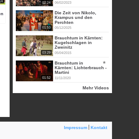
14
02:24
06/02/2023
Die Zeit von Nikolo,
en
Krampus und den
Perchten
01:53
05/12/2025
Brauchtum in Kärnten:
Kugelschlagen in
Zweinitz
03:29
05/04/2015
Brauchtum in
Kärnten: Lichterbrauch -
Martini
01:52
11/11/2020
Mehr Videos
Impressum
Kontakt