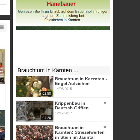
Brauchtum in Kärnten ...
Brauchtum in Kaernten -
17
Engel Aufziehen
14/05/2015
02:50
Krippenbau in
Deutsch Griffen
12/12/2017
04:20
Brauchtum in
Kärnten: Striezelwerfen
in Stein im Jauntal