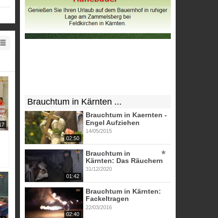
Brauchtum in Kärnten ...
Brauchtum in Kaernten -
Engel Aufziehen
17
14/05/2015
02:50
Brauchtum in
Kärnten: Das Räuchern
31/12/2020
01:42
Brauchtum in Kärnten:
Fackeltragen
22/03/2016
02:40