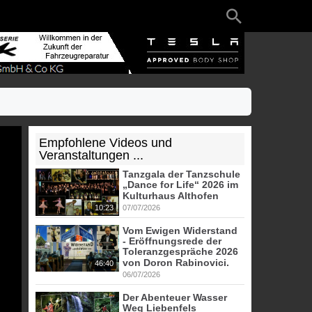
Empfohlene Videos und
Veranstaltungen ...
Tanzgala der Tanzschule
„Dance for Life“ 2026 im
Kulturhaus Althofen
10:23
07/07/2026
Vom Ewigen Widerstand
- Eröffnungsrede der
Toleranzgespräche 2026
von Doron Rabinovici.
46:40
06/07/2026
Der Abenteuer Wasser
Weg Liebenfels