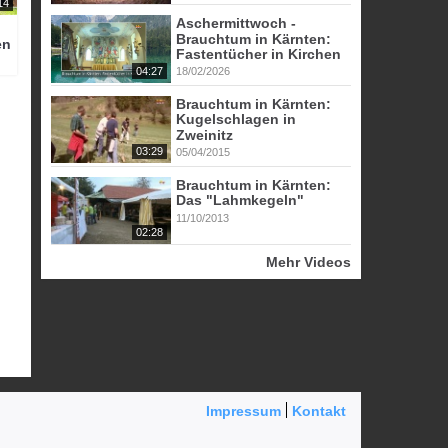
14
Aschermittwoch -
Brauchtum in Kärnten:
en
Fastentücher in Kirchen
04:27
18/02/2026
Brauchtum in Kärnten:
Kugelschlagen in
Zweinitz
03:29
05/04/2015
Brauchtum in Kärnten:
Das "Lahmkegeln"
11/10/2013
02:28
Mehr Videos
Impressum
Kontakt