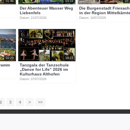
01:46
03:33
03:
Der Abenteuer Wasser Weg
Die Burgenstadt Friesach
Liebenfels
in der Region Mittelkärnt
Datum: 21/07/2026
Datum: 16/07/2026
02:29
10:23
gramm
Tanzgala der Tanzschule
„Dance for Life“ 2026 im
Kulturhaus Althofen
Datum: 07/07/2026
2
3
4
>
>>