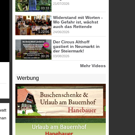
21/07/2026
03:33
Widerstand mit Worten -
Wo Gefahr ist, wächst
auch das Rettende
1:22:56
24/06/2026
Der Circus Althoff
gastiert in Neumarkt in
der Steiermark!
00:26
03/08/2026
Mehr Videos
Werbung
watt
 man