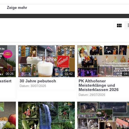
Zeige mehr
age
kärnten
00:26
01:42
04:
astiert
30 Jahre pebutech
PK Althofener
Meisterklänge und
Datum: 30/07/2026
Meisterklassen 2026
Datum: 29/07/2026