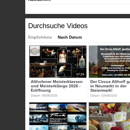
Themen
»
Energie & Umwelt
Themen
»
Veranstaltungen
Themen
»
Wirtschaft
Tags:
Durchsuche Videos
panaceo
austroflex
gödersdorf
photovoltaikanl
Empfohlene
Nach Datum
07:24
Althofener Meisterklassen
Der Circus Althoff g
und Meisterklänge 2026 -
in Neumarkt in der
Eröffnung
Steiermark!
Datum: 06/08/2026
Datum: 03/08/2026