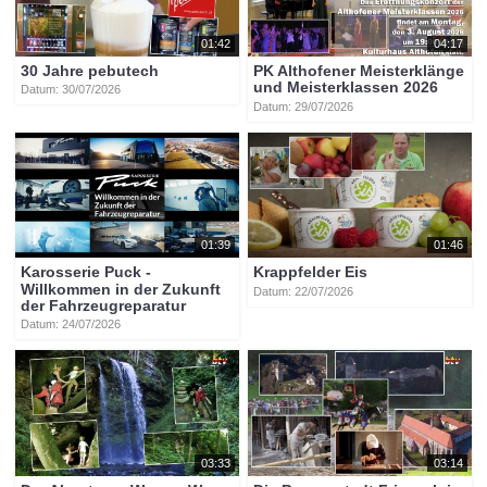
01:42
04:17
30 Jahre pebutech
PK Althofener Meisterklänge
und Meisterklassen 2026
Datum: 30/07/2026
Datum: 29/07/2026
01:39
01:46
Karosserie Puck -
Krappfelder Eis
Willkommen in der Zukunft
Datum: 22/07/2026
der Fahrzeugreparatur
Datum: 24/07/2026
03:33
03:14