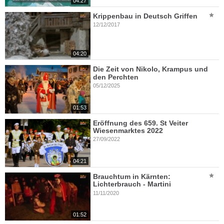
04:27
Krippenbau in Deutsch Griffen
12/12/2017
04:20
Die Zeit von Nikolo, Krampus und
den Perchten
05/12/2025
01:53
Eröffnung des 659. St Veiter
Wiesenmarktes 2022
27/09/2022
04:21
Brauchtum in Kärnten:
Lichterbrauch - Martini
11/11/2020
01:52