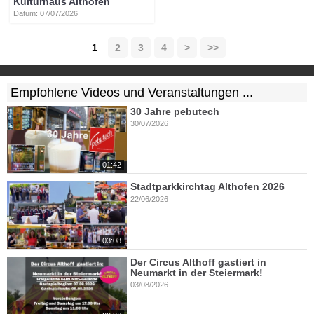
Kulturhaus Althofen
Datum: 07/07/2026
1
2
3
4
>
>>
Empfohlene Videos und Veranstaltungen ...
30 Jahre pebutech
30/07/2026
01:42
Stadtparkkirchtag Althofen 2026
22/06/2026
03:08
Der Circus Althoff gastiert in
Neumarkt in der Steiermark!
03/08/2026