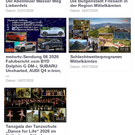
Der Abenteuer Wasser Weg
Die Burgenstadt Friesach in
Liebenfels
der Region Mittelkärnten
Datum: 21/07/2026
Datum: 16/07/2026
09:51
02:29
motortv-Sendung 06 2026
Schlechtwetterprogramm
Fahrbericht vom BYD
Mittelkärnten
Dolphin G DM-i, SUBARU
Datum: 09/07/2026
Uncharted, AUDI Q4 e-tron,
...
Datum: 14/07/2026
10:23
Tanzgala der Tanzschule
„Dance for Life“ 2026 im