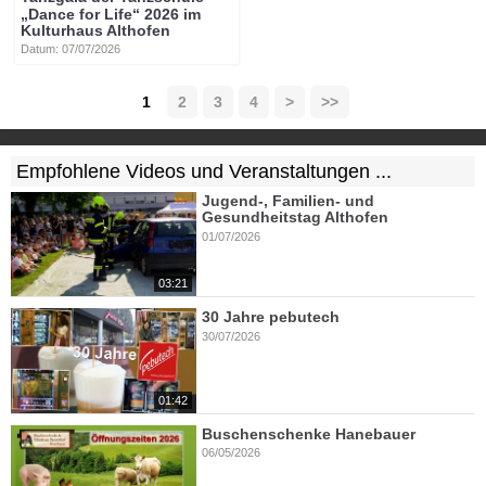
„Dance for Life“ 2026 im
Kulturhaus Althofen
Datum: 07/07/2026
1
2
3
4
>
>>
Empfohlene Videos und Veranstaltungen ...
Jugend-, Familien- und
Gesundheitstag Althofen
01/07/2026
03:21
30 Jahre pebutech
30/07/2026
01:42
Buschenschenke Hanebauer
06/05/2026