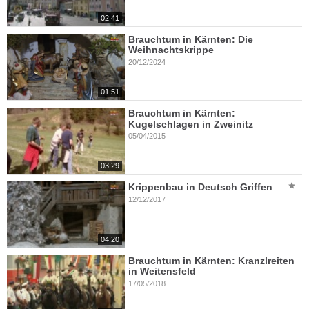
02:41
Brauchtum in Kärnten: Die
Weihnachtskrippe
20/12/2024
01:51
Brauchtum in Kärnten:
Kugelschlagen in Zweinitz
05/04/2015
03:29
Krippenbau in Deutsch Griffen
12/12/2017
04:20
Brauchtum in Kärnten: Kranzlreiten
in Weitensfeld
17/05/2018