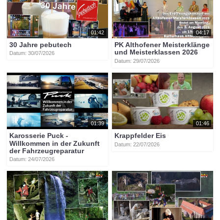
01:42
04:17
30 Jahre pebutech
PK Althofener Meisterklänge
und Meisterklassen 2026
Datum: 30/07/2026
Datum: 29/07/2026
01:39
01:46
Karosserie Puck -
Krappfelder Eis
Willkommen in der Zukunft
Datum: 22/07/2026
der Fahrzeugreparatur
Datum: 24/07/2026