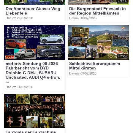
03:33
03:14
Der Abenteuer Wasser Weg
Die Burgenstadt Friesach in
Liebenfels
der Region Mittelkärnten
Datum: 21/07/2026
Datum: 16/07/2026
09:51
02:29
motortv-Sendung 06 2026
Schlechtwetterprogramm
Fahrbericht vom BYD
Mittelkärnten
Dolphin G DM-i, SUBARU
Datum: 09/07/2026
Uncharted, AUDI Q4 e-tron,
...
Datum: 14/07/2026
10:23
Tanzgala der Tanzschule