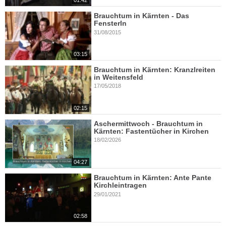
01:42
Brauchtum in Kärnten - Das
Fensterln
31/08/2015
03:15
Brauchtum in Kärnten: Kranzlreiten
in Weitensfeld
17/05/2018
02:15
Aschermittwoch - Brauchtum in
Kärnten: Fastentücher in Kirchen
18/02/2026
04:27
Brauchtum in Kärnten: Ante Pante
Kirchleintragen
29/01/2021
02:58