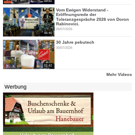
09:51
Vom Ewigen Widerstand -
Eröffnungsrede der
Toleranzgespräche 2026 von Doron
Rabinovici.
06/07/2026
46:40
30 Jahre pebutech
30/07/2026
01:42
Mehr Videos
Werbung