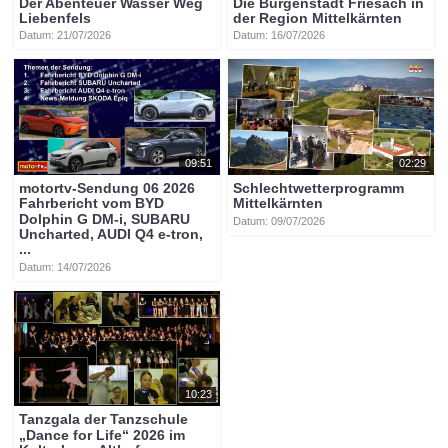
Der Abenteuer Wasser Weg
Die Burgenstadt Friesach in
Liebenfels
der Region Mittelkärnten
Datum: 21/07/2026
Datum: 16/07/2026
09:51
02:29
motortv-Sendung 06 2026
Schlechtwetterprogramm
Fahrbericht vom BYD
Mittelkärnten
Dolphin G DM-i, SUBARU
Datum: 09/07/2026
Uncharted, AUDI Q4 e-tron,
...
Datum: 14/07/2026
10:23
Tanzgala der Tanzschule
„Dance for Life“ 2026 im