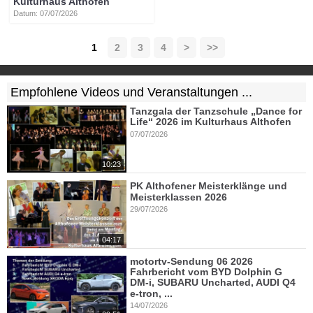
Kulturhaus Althofen
Datum: 07/07/2026
1
2
3
4
>
>>
Empfohlene Videos und Veranstaltungen ...
Tanzgala der Tanzschule „Dance for
Life“ 2026 im Kulturhaus Althofen
07/07/2026
10:23
PK Althofener Meisterklänge und
Meisterklassen 2026
29/07/2026
04:17
motortv-Sendung 06 2026
Fahrbericht vom BYD Dolphin G
DM-i, SUBARU Uncharted, AUDI Q4
e-tron, ...
14/07/2026