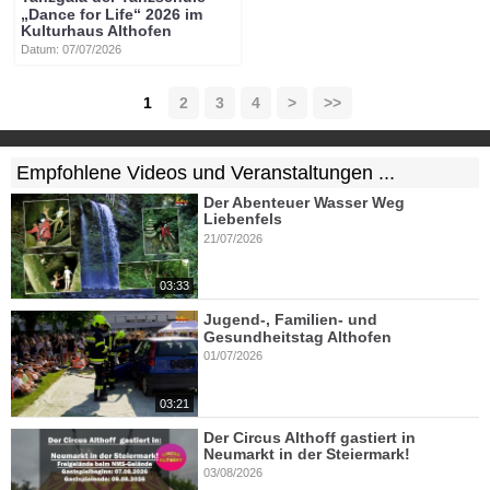
„Dance for Life“ 2026 im
Kulturhaus Althofen
Datum: 07/07/2026
1
2
3
4
>
>>
Empfohlene Videos und Veranstaltungen ...
Der Abenteuer Wasser Weg
Liebenfels
21/07/2026
03:33
Jugend-, Familien- und
Gesundheitstag Althofen
01/07/2026
03:21
Der Circus Althoff gastiert in
Neumarkt in der Steiermark!
03/08/2026