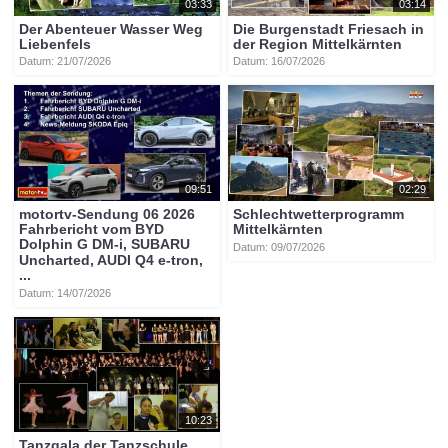
03:33
03:14
Der Abenteuer Wasser Weg
Die Burgenstadt Friesach in
Liebenfels
der Region Mittelkärnten
Datum: 21/07/2026
Datum: 16/07/2026
09:51
02:29
motortv-Sendung 06 2026
Schlechtwetterprogramm
Fahrbericht vom BYD
Mittelkärnten
Dolphin G DM-i, SUBARU
Datum: 09/07/2026
Uncharted, AUDI Q4 e-tron,
...
Datum: 14/07/2026
10:23
Tanzgala der Tanzschule