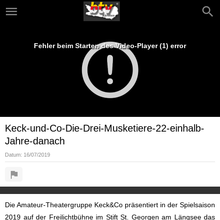
Fehler beim Starten des Video-Player (1) error
Keck-und-Co-Die-Drei-Musketiere-22-einhalb-
Jahre-danach
Datum:
16/07/2019
Die Amateur-Theatergruppe Keck&Co präsentiert in der Spielsaison
2019 auf der Freilichtbühne im Stift St. Georgen am Längsee das