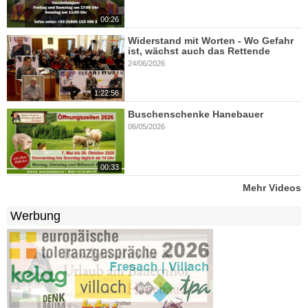
00:26
Widerstand mit Worten - Wo Gefahr
ist, wächst auch das Rettende
24/06/2026
1:22:56
Buschenschenke Hanebauer
06/05/2026
00:33
Mehr Videos
Werbung