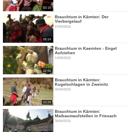
03:15
Brauchtum in Kärnten: Der
Vierbergelauf
07/04/2016
05:14
Brauchtum in Kaernten - Engel
Aufziehen
14/05/2015
02:50
Brauchtum in Kärnten:
Kugelschlagen in Zweinitz
05/04/2015
03:29
Brauchtum in Kärnten:
Maibaumaufstellen in Friesach
30/04/2015