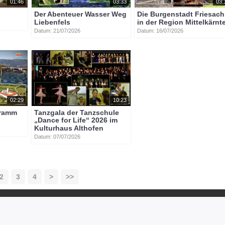
01:46
03:33
03:
Der Abenteuer Wasser Weg
Die Burgenstadt Friesach
Liebenfels
in der Region Mittelkärnt
Datum: 21/07/2026
Datum: 16/07/2026
02:29
10:23
gramm
Tanzgala der Tanzschule
„Dance for Life“ 2026 im
Kulturhaus Althofen
Datum: 07/07/2026
2
3
4
>
>>