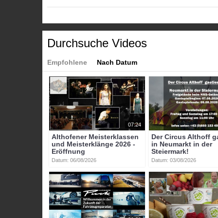
Tags:
btv-kärnten
btv
kärnten
mittelkärnten
sankt
vei
Durchsuche Videos
Empfohlene
Nach Datum
07:24
Althofener Meisterklassen
Der Circus Althoff g
und Meisterklänge 2026 -
in Neumarkt in der
Eröffnung
Steiermark!
Datum: 06/08/2026
Datum: 03/08/2026