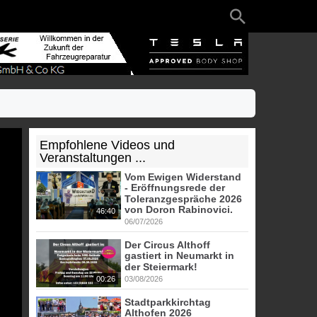
Empfohlene Videos und
Veranstaltungen ...
Vom Ewigen Widerstand
- Eröffnungsrede der
Toleranzgespräche 2026
von Doron Rabinovici.
46:40
06/07/2026
Der Circus Althoff
gastiert in Neumarkt in
der Steiermark!
00:26
03/08/2026
Stadtparkkirchtag
Althofen 2026