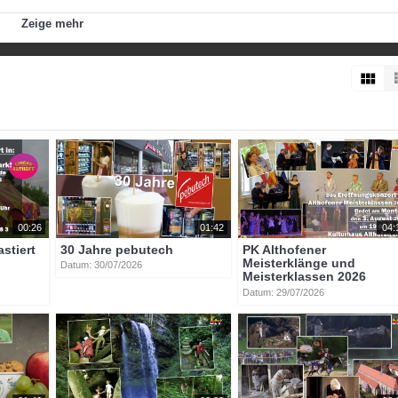
Zeige mehr
t
an
der
glan
althofen
jahresbericht
00:26
01:42
04:
astiert
30 Jahre pebutech
PK Althofener
Meisterklänge und
Datum: 30/07/2026
Meisterklassen 2026
Datum: 29/07/2026