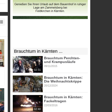
Brauchtum in Kärnten ...
Brauchtum Perchten-
und Krampusläufe
17
09/11/2015
02:31
Brauchtum in Kärnten:
Die Weihnachtskrippe
20/12/2024
01:51
Brauchtum in Kärnten:
Fackeltragen
22/03/2016
02:40