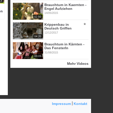
14
Brauchtum in Kaernten -
Engel Aufziehen
en
14/05/2015
02:50
Krippenbau in
Deutsch Griffen
12/12/2017
04:20
Brauchtum in Kärnten -
Das Fensterln
31/08/2015
03:15
Mehr Videos
Impressum
Kontakt